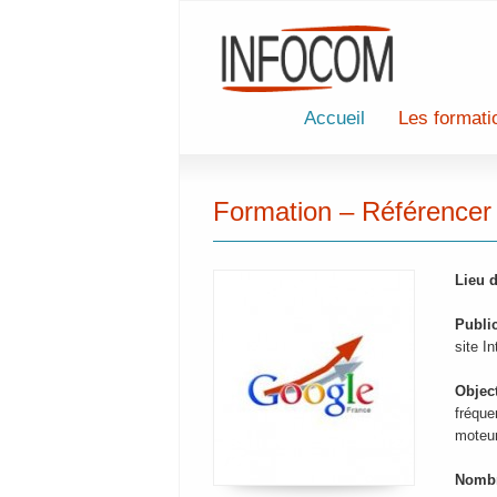
Accueil
Les formati
Formation – Référencer 
Lieu d
Public
site In
Object
fréque
moteur
Nombr