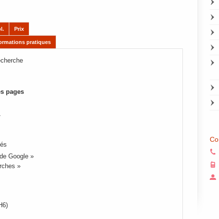
l.
Prix
formations pratiques
echerche
des pages
»
Co
lés
 de Google »
rches »
H6)