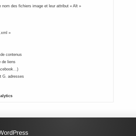
e nom des fichiers image et leur attribut « Alt »
p.xml »
n de contenus
e de liens
Facebook…)
t G. adresses
alytics
WordPress